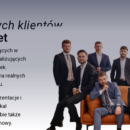
ych klientów
ezpieczna i sprawna sprzedaż nieruchomości w Rzeszow
ikujemy formalności, gwarantujemy transparentność i sz
zdecydowanymi kupującymi.
et
jących w
alizujących
ek.
na realnych
u.
entacje i
kał
bie także
mowy.