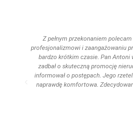
ra potrafi
Z pełnym przekonaniem polecam 
Jej
profesjonalizmowi i zaangażowaniu pr
alizację
bardzo krótkim czasie. Pan Antoni 
ki czemu
zadbał o skuteczną promocję nieru
e również
informował o postępach. Jego rzetel
ej pracy
naprawdę komfortowa. Zdecydowanie
cznego