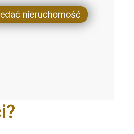
zedać nieruchomość
i?