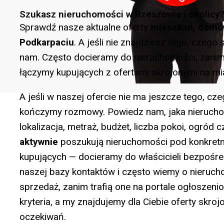
Szukasz nieruchomości w Rzeszowie i okolicy
Sprawdź nasze aktualne oferty
mieszkań, domów
Podkarpaciu
. A jeśli nie znajdziesz tego, czeg
nam. Często docieramy do nieruchomości, zanim t
łączymy kupujących z ofertami skrojonymi na mia
A jeśli w naszej ofercie nie ma jeszcze tego, cz
kończymy rozmowy. Powiedz nam, jaka nieruchom
lokalizacja, metraż, budżet, liczba pokoi, ogród 
aktywnie
poszukują nieruchomości pod konkretn
kupujących — docieramy do właścicieli bezpośre
naszej bazy kontaktów i często wiemy o nieruc
sprzedaż, zanim trafią one na portale ogłoszeni
kryteria, a my znajdujemy dla Ciebie oferty skro
oczekiwań.