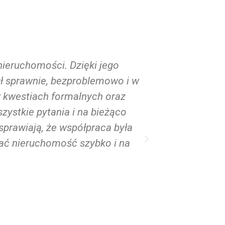
eruchomości. Dzięki jego
Serdecznie po
gł sprawnie, bezproblemowo i w
współpracy kilk
w kwestiach formalnych oraz
Pan Jakub pol
ystkie pytania i na bieżąco
Magdalena spr
sprawiają, że współpraca była
popołudniu umo
ać nieruchomość szybko i na
bez nawijania 