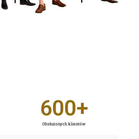
600
+
Obsłużonych klientów