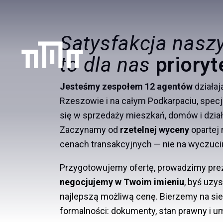
Satysfakcja nasz
B
Zyskaj pełną kontrolę i spokój. Weryf
to dla nas
prioryt
Jesteśmy zespołem 12 agentów
działa
Rzeszowie i na całym Podkarpaciu, specj
się w sprzedaży mieszkań, domów i dział
Zaczynamy od
rzetelnej wyceny
opartej 
cenach transakcyjnych — nie na wyczuci
Przygotowujemy ofertę, prowadzimy prez
negocjujemy w Twoim imieniu
, byś uzys
najlepszą możliwą cenę. Bierzemy na sie
formalności: dokumenty, stan prawny i u