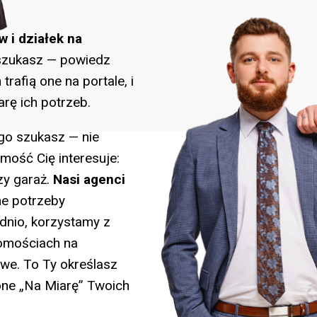
?
 i działek na
o szukasz — powiedz
rafią one na portale, i
rę ich potrzeb.
ego szukasz — nie
ość Cię interesuje:
czy garaż.
Nasi agenci
e potrzeby
dnio, korzystamy z
homościach na
owe. To Ty określasz
jone „Na Miarę” Twoich