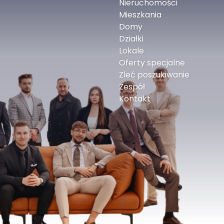
Nieruchomości
Mieszkania
Domy
ie
Działki
anujemy Twój czas, łącząc Cię tylko ze
Lokale
Oferty specjalne
Zleć poszukiwanie
Zespół
Kontakt