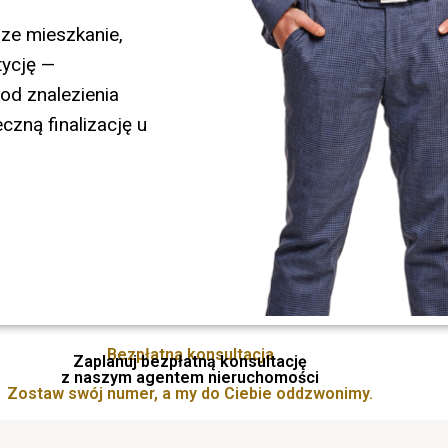
ze mieszkanie,
tycję —
od znalezienia
czną finalizację u
Bezpłatna konsultacja
Zaplanuj bezpłatną konsultację
z naszym agentem nieruchomości
Zostaw swój numer,
a my do Ciebie oddzwonimy.